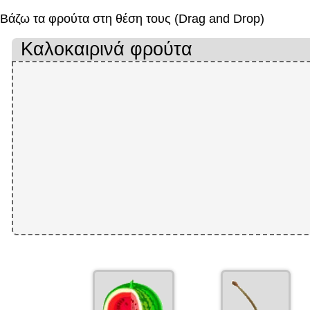
Βάζω τα φρούτα στη θέση τους (Drag and Drop)
Καλοκαιρινά φρούτα
Περιοχή
απόθεσης
1
από
2.
Συρόμενο
Συρόμεν
στοιχείο
στοιχείο