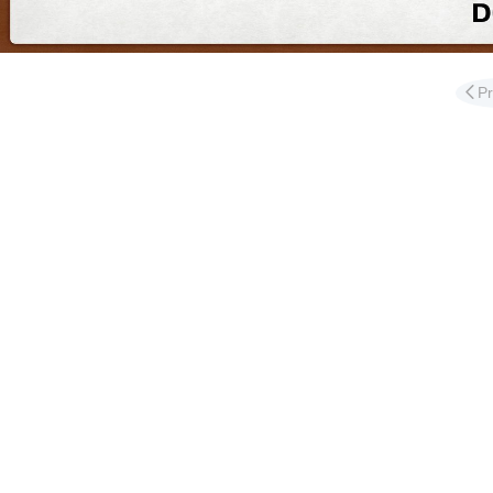
Διαφ
P