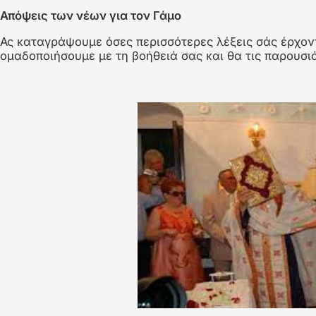
Χρησιμοποίησε το δεξί και το αριστερό βέλος για εναλλ
Διαφάνεια 1
Απόψεις των νέων για τον Γάμο
Ας καταγράψουμε όσες περισσότερες λέξεις σάς έρχοντ
ομαδοποιήσουμε με τη βοήθειά σας και θα τις παρουσι