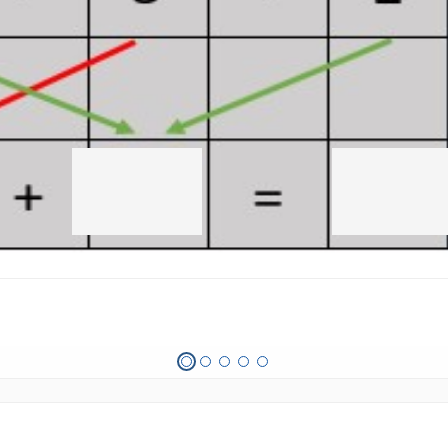
Περιοχή
Περιοχ
απόθεσης
απόθε
2
3
από
από
3.
3.
3
13