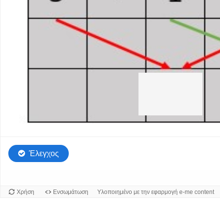
Περιοχή
απόθεσης
1
από
3.
10
Έλεγχος
Χρήση
Ενσωμάτωση
Υλοποιημένο με την εφαρμογή e-me content