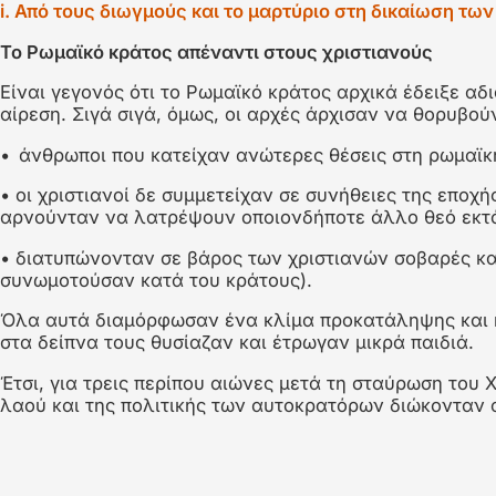
Χρησιμοποίησε το δεξί και το αριστερό βέλος για εναλλ
Διαφάνεια 1
i. Από τους διωγμούς και το μαρτύριο στη δικαίωση τω
Το Ρωµαϊκό κράτος απέναντι στους χριστιανούς
Είναι γεγονός ότι το Ρωµαϊκό κράτος αρχικά έδειξε αδ
αίρεση. Σιγά ­σιγά, όµως, οι αρχές άρχισαν να θορυβού
• άνθρωποι που κατείχαν ανώτερες θέσεις στη ρωµαϊκή
• οι χριστιανοί δε συµµετείχαν σε συνήθειες της εποχή
αρνούνταν να λατρέψουν οποιονδήποτε άλλο θεό εκτό
• διατυπώνονταν σε βάρος των χριστιανών σοβαρές κατ
συνωµοτούσαν κατά του κράτους).
Όλα αυτά διαµόρφωσαν ένα κλίµα προκατάληψης και κα
στα δείπνα τους θυσίαζαν και έτρωγαν µικρά παιδιά.
Έτσι, για τρεις περίπου αιώνες µετά τη σταύρωση του Χ
λαού και της πολιτικής των αυτοκρατόρων διώκονταν