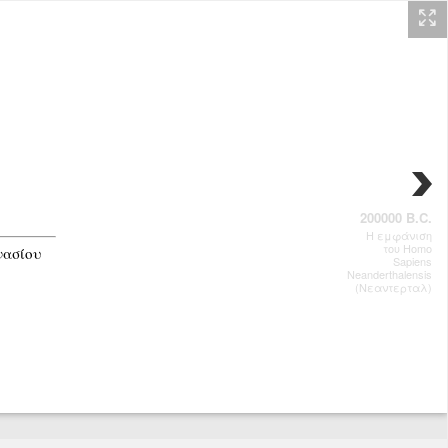
200000 B.C.
Η εμφάνιση
του Homo
νασίου
Sapiens
Neanderthalensis
(Νεαντερταλ)