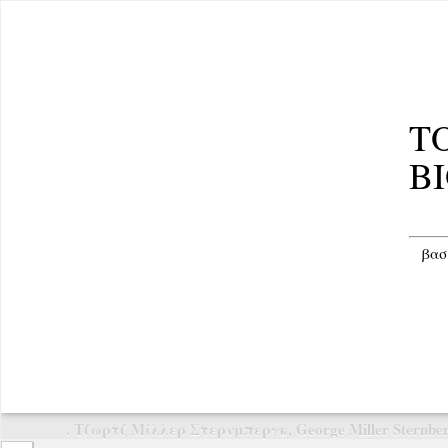
Τ
Β
βασ
. Τζωρτζ Μίλλερ Στερνμπεργκ, George Miller Sternbe