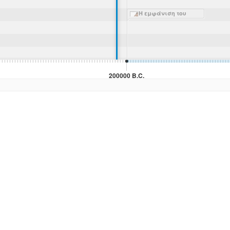
Η εμφάνιση του
Homo Sapiens
Neanderthalensis
(Νεαντερταλ)
200000 B.C.