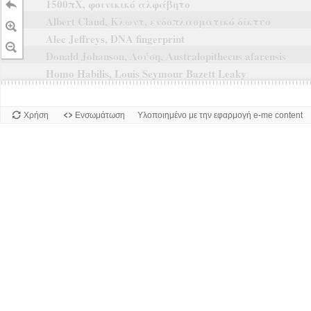
1500πΧ, φοινικικό αλφάβητο
Albert Claud, Κλωντ, ενδοπλασματικό δίκτυο
Alec Jeffreys, DNA fingerprint
Donald Johanson, Λούση, Australopithecus afarensis
Homo Habilis, Louis Seymour Bazett Leaky
Χρήση
Ενσωμάτωση
Υλοποιημένο με την εφαρμογή e-me content