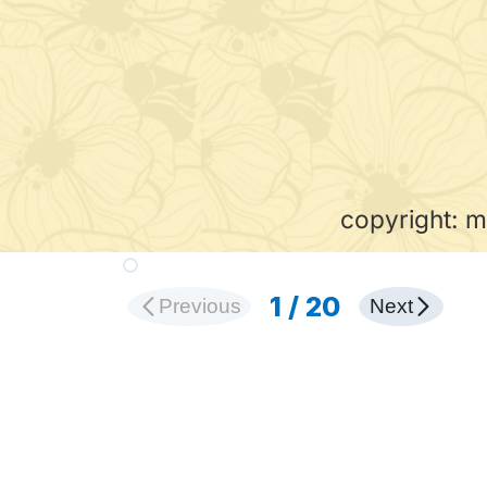
copyright: m
H διαφάνεια Διαφάνει
Διαφάνεια 1 από 20
1
/
20
Previous
Next