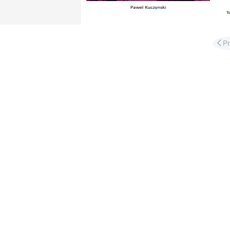
Διαφ
P