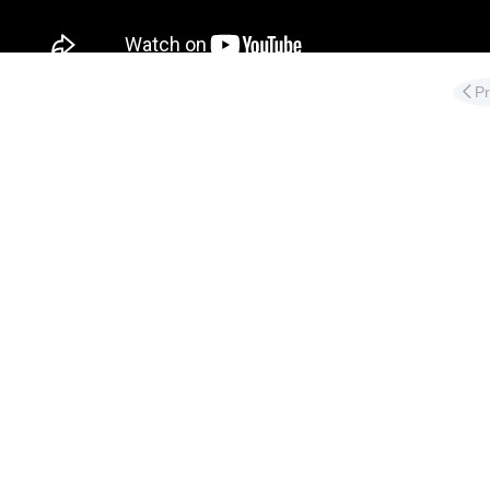
Διαφ
P