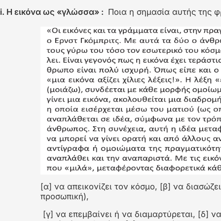
Χρησιμοποίησε το δεξί και το αριστερό βέλος για εναλλ
Διαφάνεια 1
i. Η εικόνα ως «γλώσσα» :
Ποια η σημασία αυτής της φ
[α] να απεικονίζει τον κόσμο, [β] να διασώζε
προσωπική),
[γ] να επεμβαίνει ή να διαμαρτύρεται, [δ] 