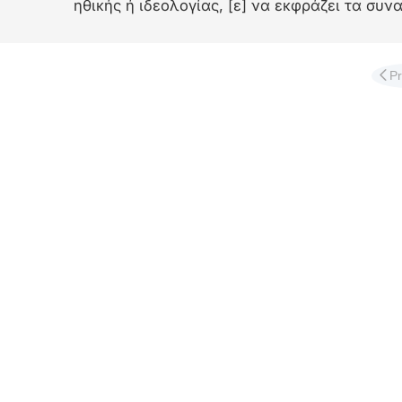
ηθικής ή ιδεολογίας, [ε] να εκφράζει τα συν
Διαφ
P