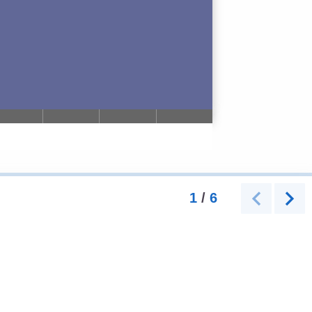
1
/
6
Page 1 sur 6.