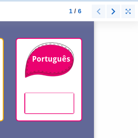
1
/
6
Page 1 sur 6.
Português
Bom dia