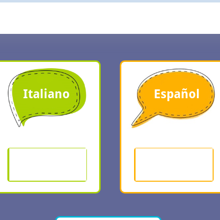
our naviguer entre les diapositives
Italiano
Español
Buongiorno
Buenos días