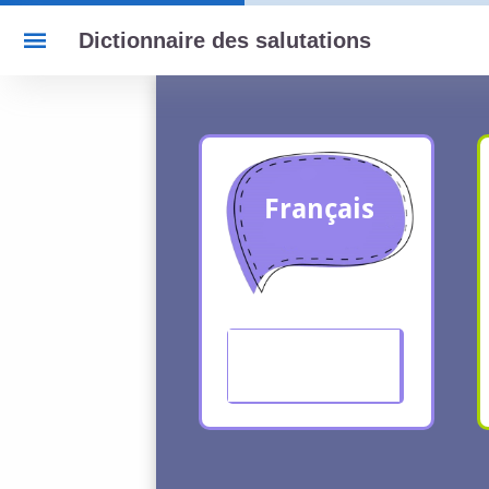
Dictionnaire des salutations
Utilisez les flèches gauche et droite pour p
Diapositive 1
Français
Bonjour