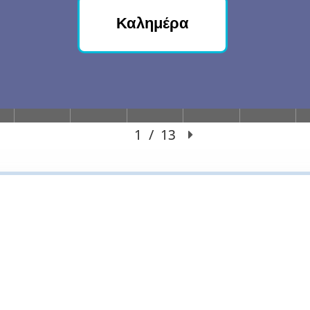
Καλημέρα
1
/
13
Diapositive a 1 de 13