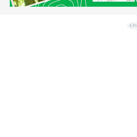
Διαφ
P