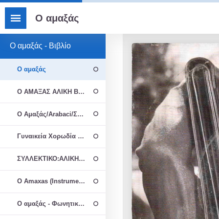
Ο αμαξάς
Ο αμαξάς - Βιβλίο
Ο αμαξάς
Ο ΑΜΑΞΑΣ ΑΛΙΚΗ ΒΟΥΓΙΟΥΚΛΑΚΗ
Ο Αμαξάς/Arabaci/Σταύρος Παπασταύρου/Μάνος Χατζιδάκις
Γυναικεία Χορωδία Κέρκυρας "Ο Αμαξάς" Ιόνιος Ακαδημία 13 Μαϊ
ΣΥΛΛΕΚΤΙΚΟ:ΑΛΙΚΗ ΒΟΥΓΙΟΥΚΛΑΚΗ ''Ο ΑΜΑΞΑΣ-CIAO ANT1'' HD 
O Amaxas (Instrumental)
Ο αμαξάς - Φωνητικό Σύνολο Άθυρμα Μουσικής Σχολής Μελωδία