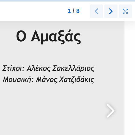
1
/
8
Σελίδα 1 από 8.