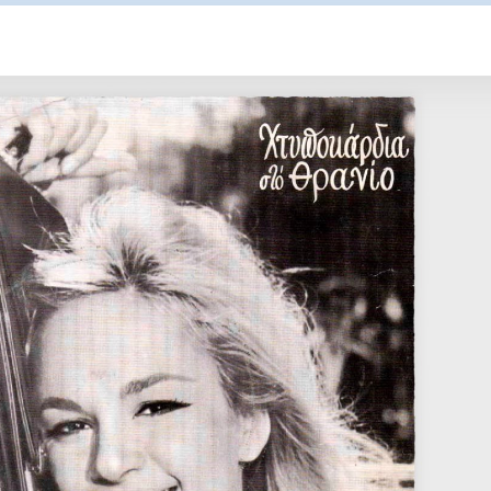
ου 2018
26/12/1993