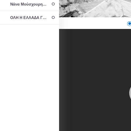
Νάνα Μούσχουρη: Βρέχει στην φτωχογειτονιά - Nana Mouskouri: Vr
ΟΛΗ Η ΕΛΛΑΔΑ ΓΙΑ ΤΟΝ ΜΙΚΗ ΘΕΟΔΩΡΑΚΗ: ΒΡΕΧΕΙ ΣΤΗ ΦΤΩΧΟΓΕ