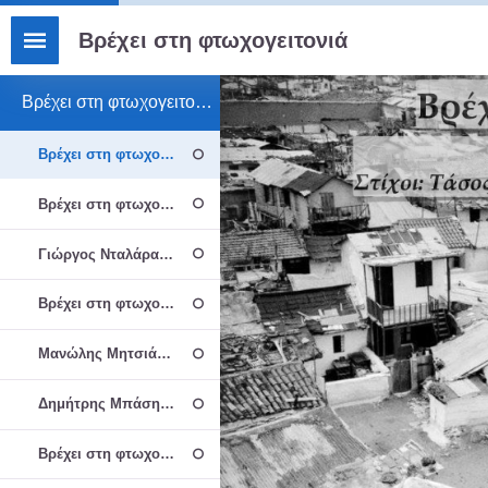
Βρέχει στη φτωχογειτονιά
Βρέχει στη φτωχογειτονιά - Διάφορες εκτελέσεις
Βρέχει στη φτωχογειτονιά
Βρέχει στη φτωχογειτονιά - Χορωδία Δασκάλων 10ου Δημοτικού 
Γιώργος Νταλάρας - Βρέχει Στην Φτωχογειτονιά | Raining In The
Βρέχει στη φτωχογειτονιά - Δημήτρης Μητροπάνος
Μανώλης Μητσιάς - Βρέχει Στη Φτωχογειτονιά | Official Audio Re
Δημήτρης Μπάσης - Βρέχει στη φτωχογειτονιά | Official Audio Re
Βρέχει στη φτωχογειτονιά - Θεατρική Σκηνή Ελευσίνας 2019