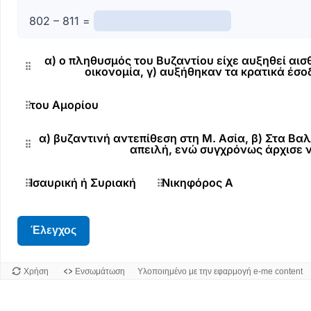
802 – 811 =
α) ο πληθυσμός του Βυζαντίου είχε αυξηθεί αισθη
οικονομία, γ) αυξήθηκαν τα κρατικά έσο
του Αμορίου
α) βυζαντινή αντεπίθεση στη Μ. Ασία, β) Στα Βα
απειλή, ενώ συγχρόνως άρχισε 
Ισαυρική ή Συριακή
Νικηφόρος Α
Έλεγχος
Χρήση
Ενσωμάτωση
Υλοποιημένο με την εφαρμογή e-me content