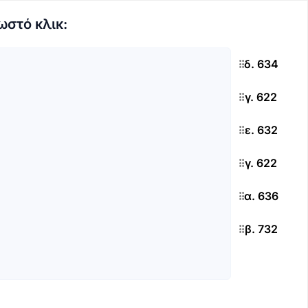
ωστό κλικ:
δ. 634
γ. 622
ε. 632
γ. 622
α. 636
β. 732