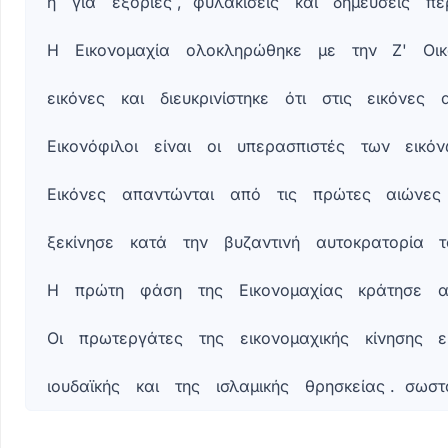
ή
για
εξορίες
,
φυλακίσεις
και
δημεύσεις
πε
η
Εικονομαχία.
Η
Εικονομαχία
ολοκληρώθηκε
με
την
Ζ'
Οικ
σωστό
/
εικόνες
και
διευκρινίστηκε
ότι
στις
εικόνες
λάθος
Πρωτεργάτες
Εικονόφιλοι
είναι
οι
υπερασπιστές
των
εικό
αυτοκράτορες
Λέων
Εικόνες
απαντώνται
από
τις
πρώτες
αιώνες
Γ΄
και
ξεκίνησε
κατά
την
βυζαντινή
αυτοκρατορία
τ
Κωνσταντίνος
Ε.
Η
πρώτη
φάση
της
Εικονομαχίας
κράτησε
σωστό
/
Οι
πρωτεργάτες
της
εικονομαχικής
κίνησης
ε
λάθοςΔεν
είχαν
ιουδαϊκής
και
της
ισλαμικής
θρησκείας
.
σωστ
ανεικονικές
αντιλήψεις
οι