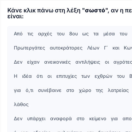
Κάνε κλικ πάνω στη λέξη "
σωστό
", αν η π
είναι:
Πλήρως
Πλήρες
Από
τις
αρχές
του
8ου
ως
τα
μέσα
του
αναγνώσιμο
κείμενο
κείμενο
με
Πρωτεργάτες
αυτοκράτορες
Λέων
Γ΄
και
Κων
Από
λέξεις
τις
που
Δεν
είχαν
ανεικονικές
αντιλήψεις
οι
αγρότε
αρχές
μπορούν
του
να
Η
ιδέα
ότι
οι
επιτυχίες
των
εχθρών
του
Β
8ου
σημειωθούν
ως
για
ό,τι
συνέβαινε
στο
χώρο
της
λατρείας
τα
μέσα
λάθος
του
9ου
Δεν
υπάρχει
αναφορά
στο
κείμενο
για
απο
αι.
συνέβη