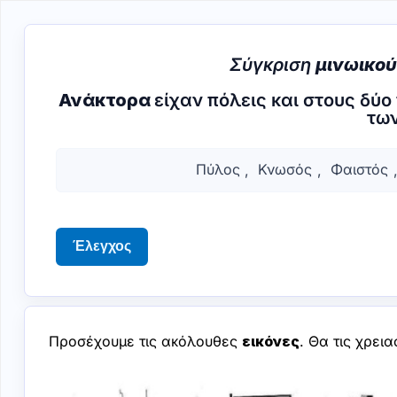
Σύγκριση
μινωικο
Ανάκτορα
είχαν πόλεις και στους δύο
τω
Πλήρως
Πλήρες
Πύλος
,
Κνωσός
,
Φαιστός
αναγνώσιμο
κείμενο
κείμενο
με
Πύλος,
λέξεις
Κνωσός,
που
Έλεγχος
Φαιστός,
μπορούν
Μυκήνες,
να
Μάλια,
σημειωθούν
Ζάκρος,
Προσέχουμε τις ακόλουθες
εικόνες
. Θα τις χρει
Τίρυνθα