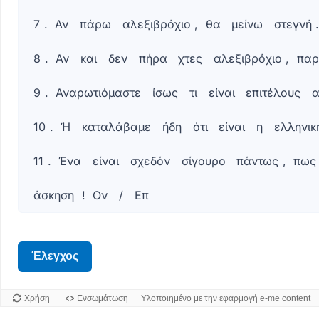
Επ
7
.
Αν
πάρω
αλεξιβρόχιο
,
θα
μείνω
στεγνή
2.
Μπα,
8
.
Αν
και
δεν
πήρα
χτες
αλεξιβρόχιο
,
παρ
είναι
βέβαιο
9
.
Αναρωτιόμαστε
ίσως
τι
είναι
επιτέλους
α
ότι
θα
10
.
Ή
καταλάβαμε
ήδη
ότι
είναι
η
ελληνικ
τα
καταφέρουμε!
11
.
Ένα
είναι
σχεδόν
σίγουρο
πάντως
,
πως
Ον
/
άσκηση
!
Ον
/
Επ
Επ3.
Σήμερα
βρέχει,
δυστυχώς
Έλεγχος
ή
ευτυχώς.
Χρήση
Ενσωμάτωση
Υλοποιημένο με την εφαρμογή e-me content
Θέλω