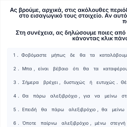
Ας βρούμε, αρχικά, στις ακόλουθες περι
στο εισαγωγικό τους στοιχείο. Αν αυτό
π
Στη συνέχεια, ας δηλώσουμε ποιες από 
κάνοντας κλικ πάν
Πλήρως
Πλήρες
1
.
Φοβόμαστε
μήπως
δε
θα
τα
καταλάβουμ
αναγνώσιμο
κείμενο
κείμενο
με
2
.
Μπα
,
είναι
βέβαιο
ότι
θα
τα
καταφέρο
1.
λέξεις
Φοβόμαστε
που
3
.
Σήμερα
βρέχει
,
δυστυχώς
ή
ευτυχώς
.
Θέ
μήπως
μπορούν
δε
να
4
.
Θα
πάρω
αλεξιβρόχιο
,
για
να
μείνω
στ
θα
σημειωθούν
τα
5
.
Επειδή
θα
πάρω
αλεξιβρόχιο
,
θα
μείνω
καταλάβουμε;
Ον
6
.
Όποτε
παίρνω
αλεξιβρόχιο
,
μένω
στεγνή
/