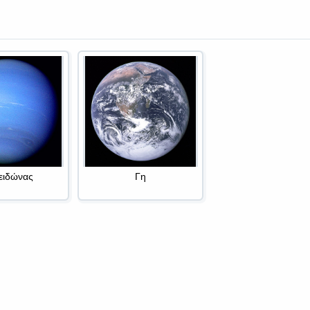
ειδώνας
Γη