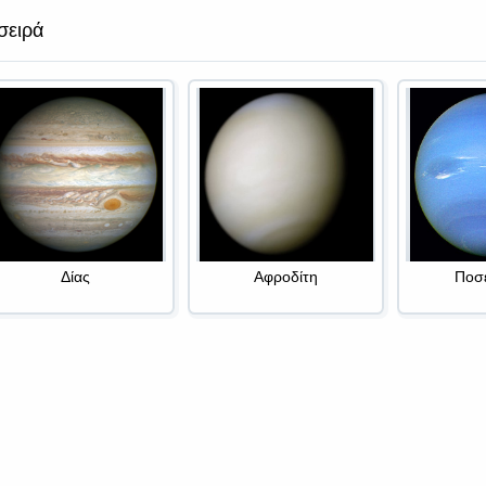
σειρά
Δίας
Αφροδίτη
Ποσ