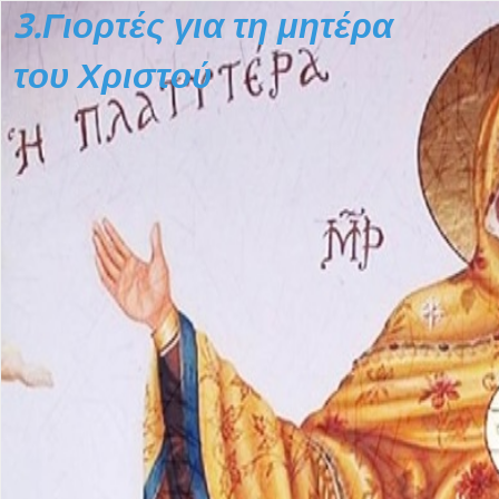
Χρησιμοποίησε το δεξί και το αριστερό βέλος για εναλλαγή δια
Διαφάνεια 1
3.Γιορτές για τη μητέρα
του Χριστού