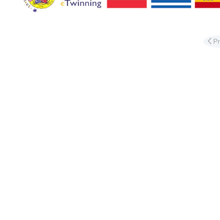
Διαφ
P