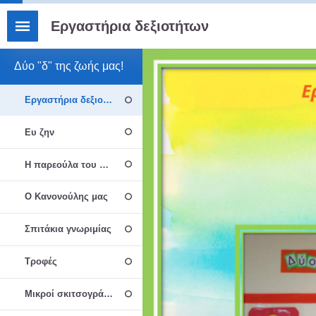
Εργαστήρια δεξιοτήτων
Δύο "δ" της ζωής μας!
Εργαστήρια δεξιοτήτων
Ευ ζην
Η παρεούλα του Α2΄
Ο Κανονούλης μας
Σπιτάκια γνωριμίας
Τροφές
Μικροί σκιτσογράφοι