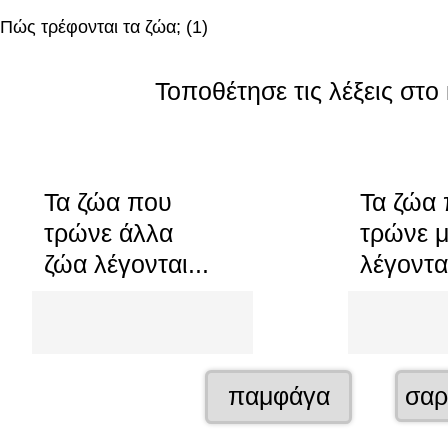
Πώς τρέφονται τα ζώα; (1)
Τοποθέτησε τις λέξεις στο
Τα ζώα που
Τα ζώα
τρώνε άλλα
τρώνε 
ζώα λέγονται...
λέγονται
Περιοχή
Περιοχή
απόθεσης
απόθεση
1
2
από
από
Συρόμενο
Συρ
σαρ
παμφάγα
3.
3.
στοιχείο
στο
Σαρκοφάγο
Φυτοφά
3
1