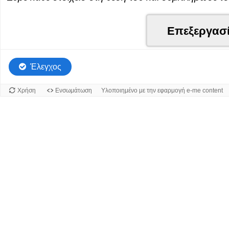
Συρόμενο
Επεξεργασ
στοιχείο
3
από
Έλεγχος
3.
Χρήση
Ενσωμάτωση
Υλοποιημένο με την εφαρμογή e-me content