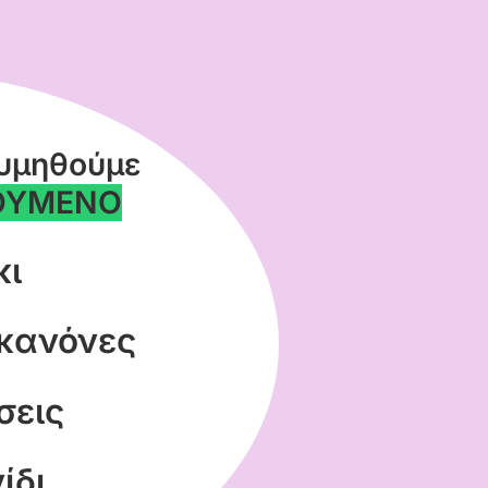
θυμηθούμε
ΟΥΜΕΝΟ
κι
 κανόνες
σεις
ίδι