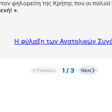
στον ψηλορείτη της Κρήτης που οι παλιοί 
ενή! »
.
Η φύλαξη των Ανατολικών Συνόρ
H διαφάνεια Άσ
Διαφάνεια 1 από 3
1
/
3
Previous
Next