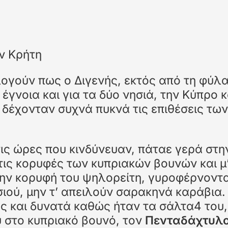
αγή διαφανειών προς την αντίστοιχη κατεύθυνση
ατος,πηγή
ην Κρήτη
λογούν πως ο Διγενής, εκτός από τη φύλ
γνοια και για τα δύο νησιά, την Κύπρο κ
α δέχονταν συχνά πυκνά τις επιθέσεις των
 τις ώρες που κινδύνευαν, πάταε γερά στη
 στις κορυφές των κυπριακών βουνών και μ
την κορυφή του ψηλορείτη, γυροφέρνοντ
σιού, μην τ’ απειλούν σαρακηνά καράβια.
ος και δυνατά καθώς ήταν τα σάλτα4 του,
 στο κυπριακό βουνό, τον
Πενταδάχτυλ