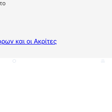
το
ων και οι Ακρίτες
κηση έχει μη ολοκληρωμένο 