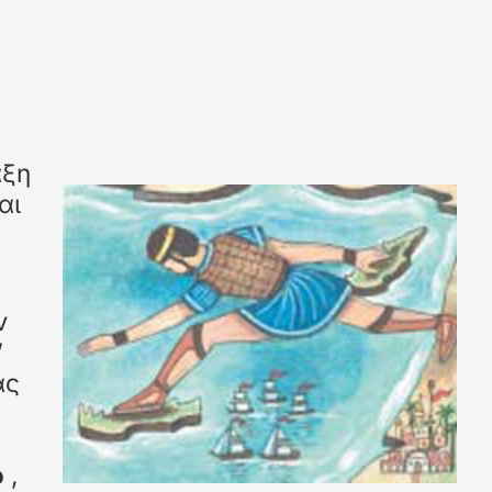
αξη
αι
ν
’
ας
ο
,