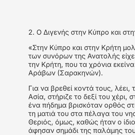
Χρησιμοποίησε το δεξί και το αριστερό βέλος για εναλλ
Διαφάνεια 1: Βίντεο μαθήμ
2. Ο Διγενής στην Κύπρο και στ
«Στην Κύπρο και στην Κρήτη μο
των συνόρων της Ανατολής είχε έ
την Κρήτη, που τα χρόνια εκείν
Αράβων (Σαρακηνών).
Για να βρεθεί κοντά τους, λέει,
Ασία, στήριζε το δεξί του χέρι,
ένα πήδημα βρισκόταν ορθός σ
τη ματιά του στα πέλαγα του νη
Θεριός, όμως, καθώς ήταν ο ίδι
άφησαν σημάδι της παλάμης του