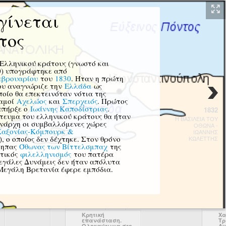
γίνεται
τος
Ελληνικού κράτους (γνωστό και
0) υπογράφτηκε από
εβρουαρίου
του
1830
. Ήταν η πρώτη
που αναγνώριζε την
Ελλάδα
ως
ποίο θα επεκτεινόταν νότια της
ταμοί
Αχελώος
και
Σπερχειός
. Πρώτος
υπήρξε ο
Ιωάννης Καποδίστριας
.
1832
τευμα του ελληνικού κράτους θα ήταν
Η ΒΑΣΙΛΕΙΑ ΤΟΥ
ονάρχη οι συμβαλλόμενες χώρες
ΟΘΩΝΑ -
Σαξονίας-Κόμπουρκ &
ΙΩΑΝΝΗΣ
, ο οποίος δεν δέχτηκε. Στον θρόνο
ΚΩΛΕΤΤΗΣ
γκηπας
Όθωνας των Βίττελσμπαχ
της
ατικός
φιλελληνισμός
του πατέρα
Μεγάλες Δυνάμεις δεν ήταν απόλυτα
 Μεγάλη Βρετανία έφερε εμπόδια.
Κρητική
Χα
επανάσταση.
Τρ
Ολοκαύτωμα στο
Δυ