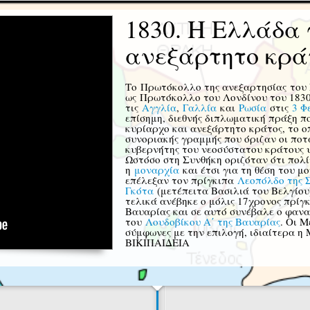
1830. Η Ελλάδα 
ανεξάρτητο κρά
Το Πρωτόκολλο της ανεξαρτησίας του 
ως Πρωτόκολλο του Λονδίνου του 183
τις
Αγγλία
,
Γαλλία
και
Ρωσία
στις
3 Φ
επίσημη, διεθνής διπλωματική πράξη 
κυρίαρχο και ανεξάρτητο κράτος, το ο
συνοριακής γραμμής που όριζαν οι πο
κυβερνήτης του νεοσύστατου κράτους 
Ωστόσο στη Συνθήκη οριζόταν ότι πολί
η
μοναρχία
και έτσι για τη θέση του μ
επέλεξαν τον πρίγκιπα
Λεοπόλδο της 
Γκότα
(μετέπειτα Βασιλιά του Βελγίου)
τελικά ανέβηκε ο μόλις 17χρονος πρί
Βαυαρίας και σε αυτό συνέβαλε ο φαν
του
Λουδοβίκου Α΄ της Βαυαρίας
. Οι 
σύμφωνες με την επιλογή, ιδιαίτερα η
ΒΙΚΙΠΑΙΔΕΙΑ