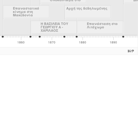
Αρκάδι
επ
Επαναστατικό
Αρχή της δεδηλωμένης
κίνημα στη
Μακεδονία
Η ΒΑΣΙΛΕΙΑ ΤΟΥ
Επανάσταση στο
ΓΕΩΡΓΙΟΥ Α -
Λιτόχωρο
ΧΑΡΙΛΑΟΣ
ΤΡΙΚΟΥΠΗΣ
1860
1870
1880
1890