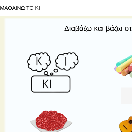
ΜΑΘΑΙΝΩ ΤΟ ΚΙ
Διαβάζω και βάζω σ
Πε
απ
2
απ
5.
ΚΑ