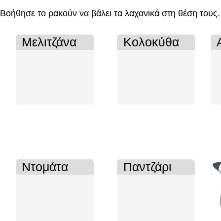
Βοήθησε το ρακούν να βάλει τα λαχανικά στη θέση τους.
Μελιτζάνα
Κολοκύθα
Περιοχή
Περιοχή
Π
απόθεσης
απόθεσης
α
1
3
5
από
από
α
5.
5.
5.
Ντομάτα
Παντζάρι
Περιοχή
Περιοχή
απόθεσης
απόθεσης
2
4
από
από